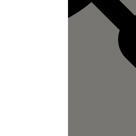
n au Site s'opère depuis un site tiers
direction à l'intérieur d'une page du