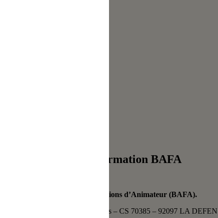
Inscription Formation BAFA
Centres Jeunes ?
 au Brevet d’Aptitude aux Fonctions d’Animateur (BAFA).
MCAS, Liberty Tower, 17 Place des Reflets – CS 70385 – 92097 LA DEF