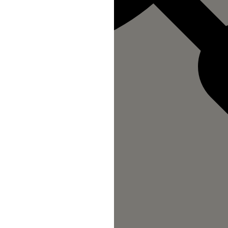
n au Site s'opère depuis un site tiers
direction à l'intérieur d'une page du