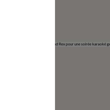
Dion au Grand Rex
s encore »,
rejoignez-nous au Grand Rex pour une soirée karaoké g