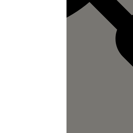
n au Site s'opère depuis un site tiers
direction à l'intérieur d'une page du