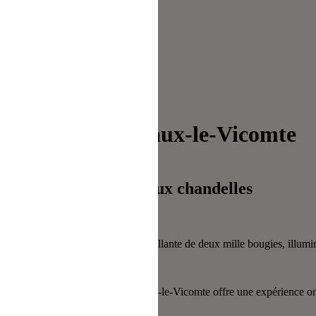
Château de Vaux-le-Vicomte
Les soirées aux chandelles
et
du XVIIe siècle à la lumière vacillante de deux mille bougies, illuminan
quer !
ueur des bougies, le Château de Vaux-le-Vicomte offre une expérience on
ies !