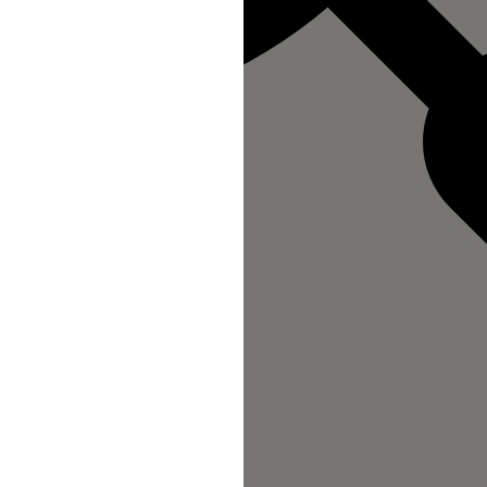
n au Site s'opère depuis un site tiers
direction à l'intérieur d'une page du